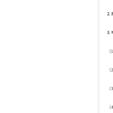
2.
3.
（
（
（
（