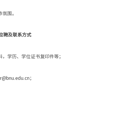
作氛围。
应聘及联系方式
资料，学历、学位证书复印件等；
nu.edu.cn；
。