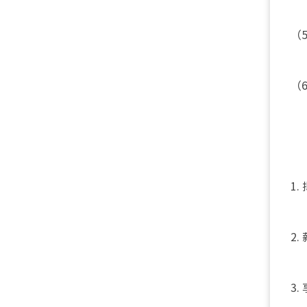
（
（
1
2
3