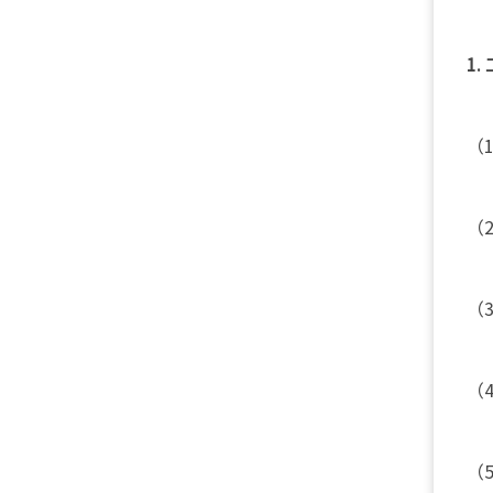
1.
（
（
（
（
（