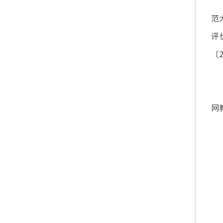
范
评
〔
网