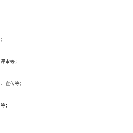
究；
、评审等；
示、宣传等；
办等；