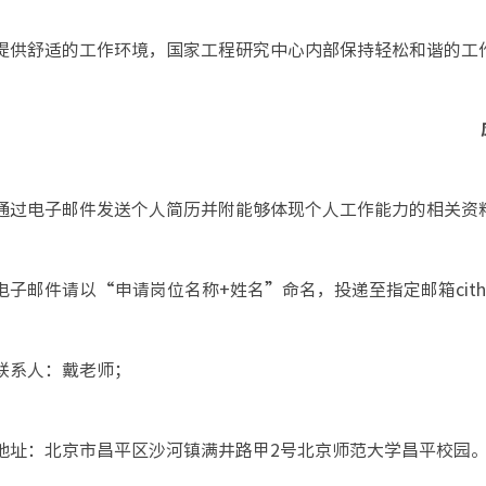
. 提供舒适的工作环境，国家工程研究中心内部保持轻松和谐的工
. 通过电子邮件发送个人简历并附能够体现个人工作能力的相关
. 电子邮件请以“申请岗位名称+姓名”命名，投递至指定邮箱cithr@b
. 联系人：戴老师；
. 地址：北京市昌平区沙河镇满井路甲2号北京师范大学昌平校园