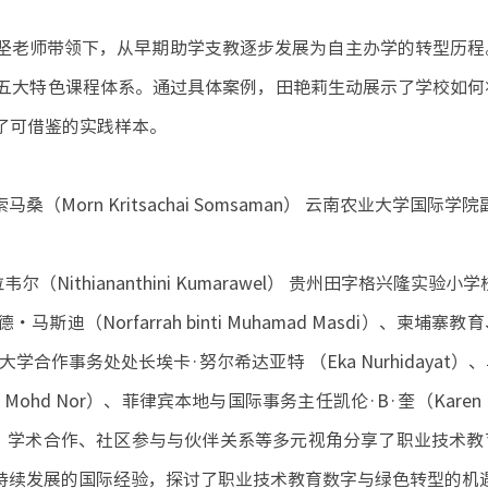
坚老师带领下，从早期助学支教逐步发展为自主办学的转型历程
五大特色课程体系。通过具体案例，田艳莉生动展示了学校如何
了可借鉴的实践样本。
Morn Kritsachai Somsaman） 云南农业大学国际学院
thiananthini Kumarawel） 贵州田字格兴隆实验小学
Norfarrah binti Muhamad Masdi）、柬埔寨
卡大学合作事务处处长埃卡·努尔希达亚特 （Eka Nurhidayat
Bin Mohd Nor）、菲律宾本地与国际事务主任凯伦·B·奎（Karen 
、学术合作、社区参与与伙伴关系等多元视角分享了职业技术教
持续发展的国际经验，探讨了职业技术教育数字与绿色转型的机