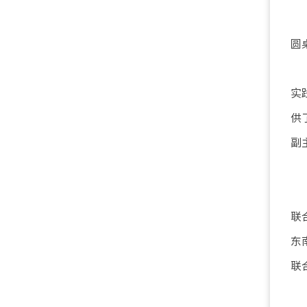
圆
实
供
副
联
东
联