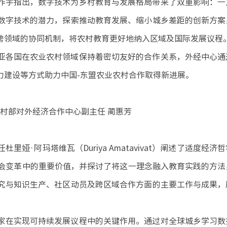
作宇指出，数字技术为乡村教育与发展格局带来了双重影响：一
数字技术的潜力，探索推动教育发展、缩小城乡差距的创新方案
跨领域的协同机制，将农村教育更好地纳入区域及国际发展议程
亚各国在农业农村领域保持着密切友好的合作关系，外经中心通
力建设等方式助力中国-东盟农业农村合作取得新进展。
农村部对外经济合作中心副主任 蔺惠芳
·阿玛塔维瓦（Duriya Amatavivat）阐述了适度经济
会变革中的重要价值，并探讨了将这一理念融入教育实践的方法
究与知识生产、社区动员及跨区域合作方面的主要工作与成果，
家在实现可持续发展议程中的关键作用。通过对全球城乡学习数