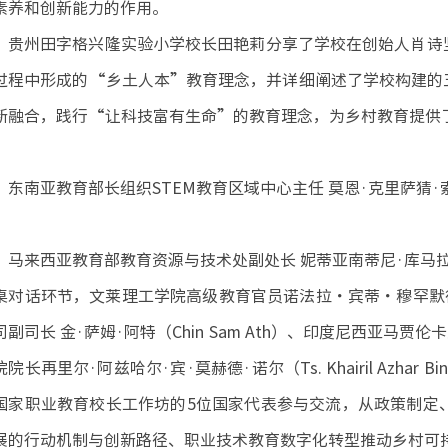
素养和创新能力的作用。
贵州田字格兴隆实验小学校长田艳莉分享了学校在创始人肖诗
过程中形成的“乡土人本”教育理念，并详细阐述了学校构建的
新融合，践行“让科技富有生命”的教育理念，为乡村教育提供
东南亚教育部长组织STEM教育区域中心主任 莫恩·克里萨猜·索马桑（
马来西亚教育部教育资源与技术处副处长 妮蒂亚南蒂尼·库马拉韦尔（Ni
桌对话环节，文莱理工学院高级教育官员诺法拉・宾蒂・穆罕默德・马斯迪（
司副司长 金·萨姆·阿特（Chin Sam Ath）、印度尼西亚马贾伦
院长再里尔·阿兹哈尔·宾·莫赫德·诺尔（Ts. Khairil Azhar 
国家职业教育校长工作坊的5位国家代表参与交流，从政策制定
展的行动机制与创新路径、职业技术教育数字化转型推动乡村可