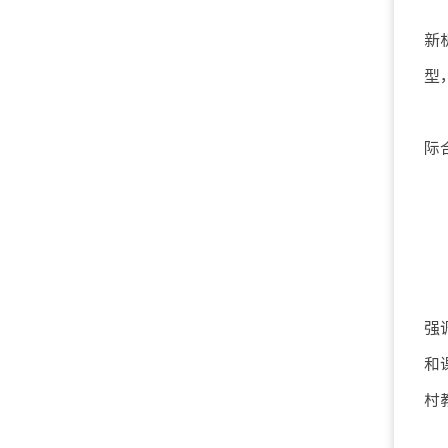
新
型
际
强
和
村