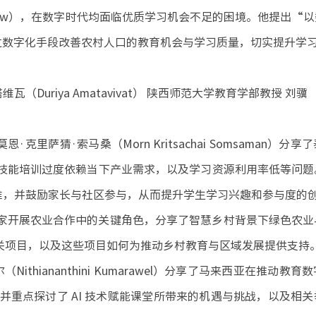
e flow），在数字时代均面临优质学习机会不足的困境。他提出“
ms）的倡议，旨在通过数字化手段改善农村人口的教育机会与学习质量，切实提升
uriya Amatavivat） 陕西师范大学教育学部教授 刘骥
里萨猜·索马桑（Morn Kritsachai Somsaman）分
技能培训过度依赖当下产业需求，以及学习资源利用率低等问题
维，并鼓励家长与社区参与，从而提升学生学习兴趣和参与度的
家开展农业合作中的关键角色，分享了智慧乡村背景下绿色农业
关项目，以及这些项目如何为推动乡村教育与区域发展提供支持
hiananthini Kumarawel）分享了马来西亚在推动教
措与实践经验，并重点探讨了 AI 技术赋能课堂所带来的机遇与挑战，以及