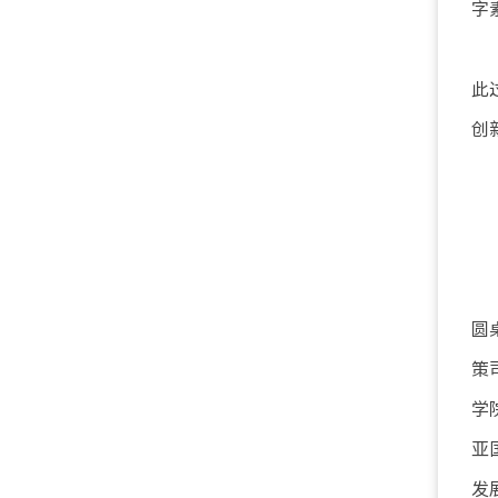
字
此
创
圆
策
学院
亚
发