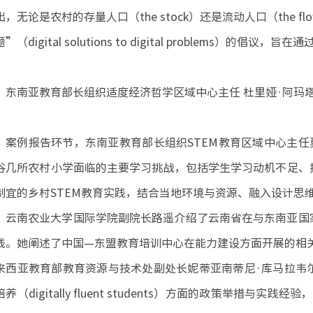
出，无论是农村的存量人口（the stock）还是流动人口（th
题”（digital solutions to digital proble
东南亚教育部长组织适度经济哲学区域中心主任 杜里娅·阿玛塔维瓦（D
案例报告环节，东南亚教育部长组织STEM教育区域中心主任莫恩·克
谷几所农村小学面临的主要学习挑战，包括学生学习动机不足、
制宜的乡村STEM教育实践，结合当地环境与资源、融入设计思
云南农业大学国际学院副院长路遥介绍了云南省在与东南亚国
践。她阐述了中国—东盟教育培训中心在能力建设方面开展的相
来西亚教育部教育资源与技术处副处长妮蒂亚南蒂尼·库马拉韦尔（Nit
培养（digitally fluent students）方面的政策举