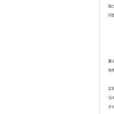
指
问
曼
地
实
马
才