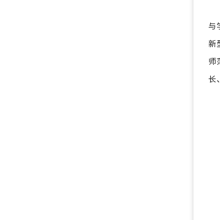
与学
新
师
长