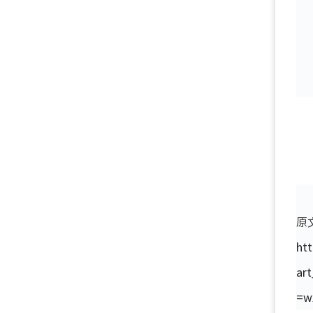
原
htt
ar
=w