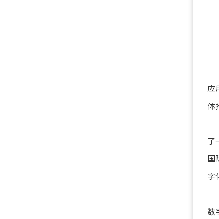
应
体
了
国
字
数