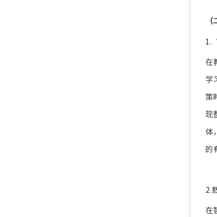
（
1
在
学
策
现
体
的
2
在