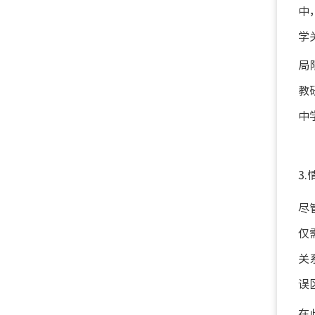
中
学
局
教
中
3
尽
仅
关
误
在