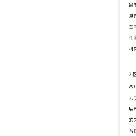
岗
息
盖
任
科
2
各
力
展
的
育