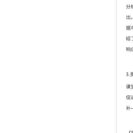
分
出
据
绍
响
3
课
促
补
（