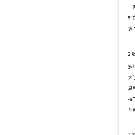
－
师
求
2
多
大
具
持
互