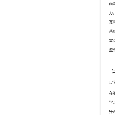
面
力
互
系
堂
型
（
1
在
学
升