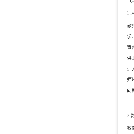
（
1
教
学
育
供
训
师
向
2
教