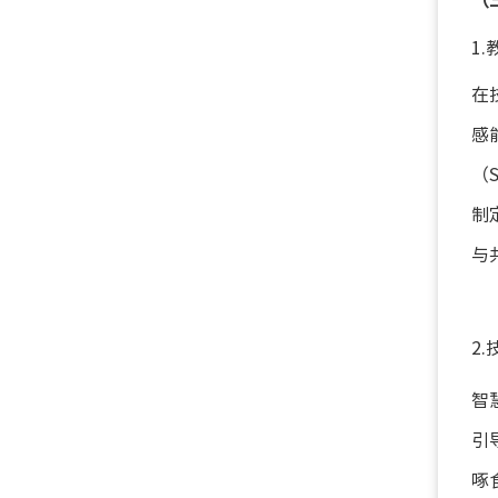
1
在
感
（
制
与
2
智
引
啄