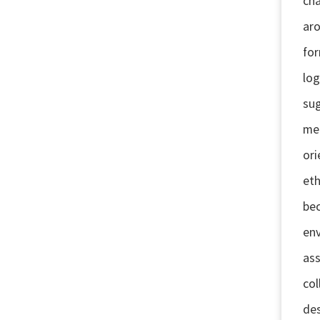
cha
ar
for
log
sug
me
ori
eth
be
env
ass
col
des