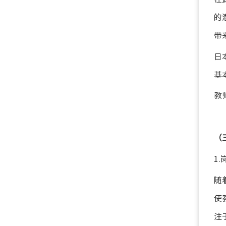
的
带
日
基
教
（
1
随
使
注