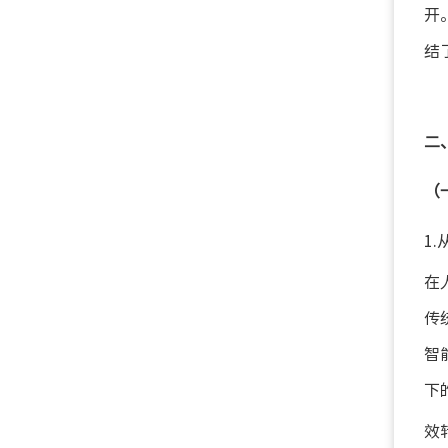
开
结
二
（
1
在
传
智
下
效