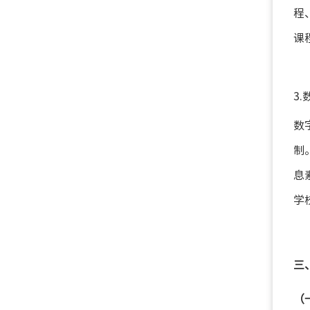
程
课
3
数
制
息
学
三
（