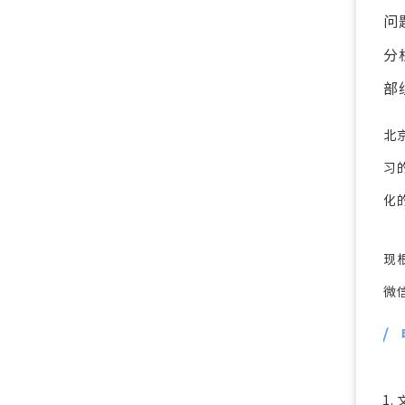
问
分
部
北
习
化
现
微信
/
1