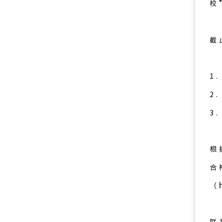
校
截
1
2
3
根
合
（