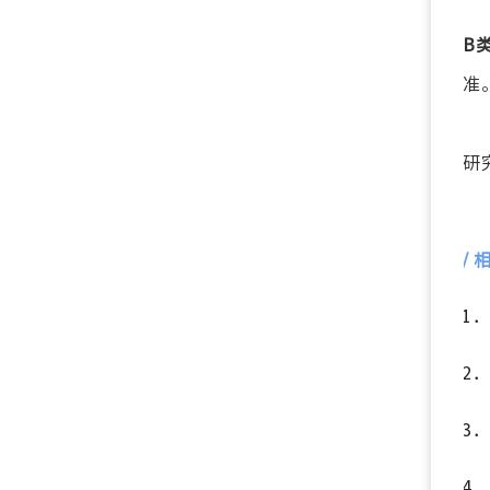
B
准
研
/
1
2
3
4