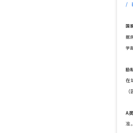
/
国
据
学
励
在
（
A
准