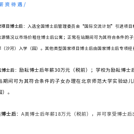
 薪资待遇
/
家项目博士后
：
入选全国博士后管理委员会“国际交流计划”引进项目和
房源情况以市场价租住博士后公寓；正常在站期间可为其符合条件的子
部（沙河）入学（园）。其他类型国家项目博士后由国家博士后专项经
励耘博士后年薪30万元（税前）；学校为励耘博士后
耘博士后
：
站期间可为其符合条件的子女办理在北京师范大学实验幼儿
园）。
类博士后
：
A类博士后年薪18万元（税前），并可享受博士
。