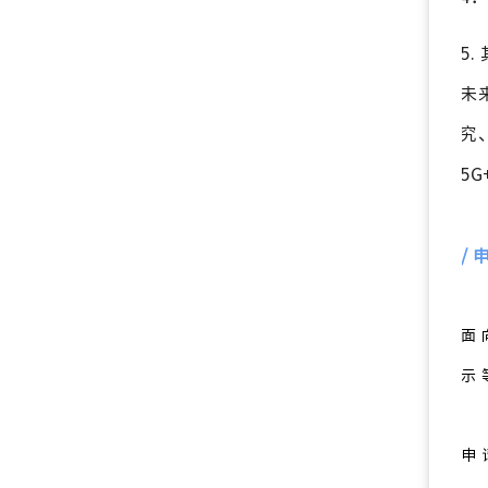
5
未
究
5
/
面
示
申